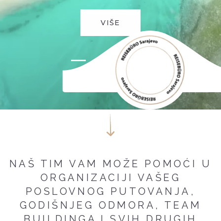
VIŠE
VIŠE
VIŠE
VIŠE
VIŠE
NAŠ TIM VAM MOŽE POMOĆI U
ORGANIZACIJI VAŠEG
POSLOVNOG PUTOVANJA,
GODIŠNJEG ODMORA, TEAM
BUILDINGA I SVIH DRUGIH