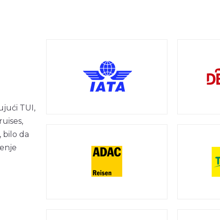
jući TUI,
uises,
 bilo da
renje