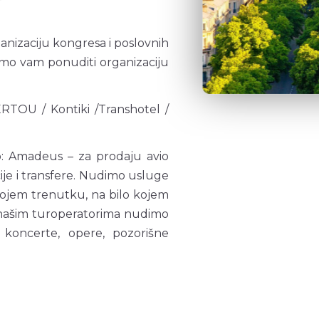
anizaciju kongresa i poslovnih
mo vam ponuditi organizaciju
RTOU / Kontiki /Transhotel /
imo: Amadeus – za prodaju avio
ije i transfere. Nudimo usluge
 kojem trenutku, na bilo kojem
 s našim turoperatorima nudimo
 koncerte, opere, pozorišne